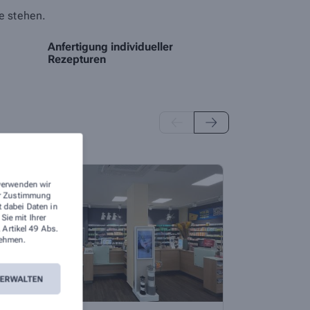
te stehen.
Anfertigung individueller
Rezepturen
 verwenden wir
rer Zustimmung
t dabei Daten in
ie mit Ihrer
 Artikel 49 Abs.
ehmen.
VERWALTEN