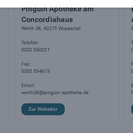
Pinguin Apotheke am
Concordiahaus
Werth 38, 42275 Wuppertal
Telefon:
0202 550221
Fax:
0202 554675
Email:
werth38@pinguin-apotheke.de
Zur Website