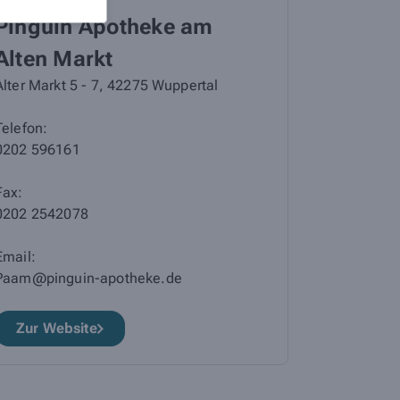
Pinguin Apotheke am
Pingui
Alten Markt
Carré
Alter Markt 5 - 7, 42275 Wuppertal
Reschop-Ca
Telefon:
Telefon:
0202 596161
02324 919
Fax:
Fax:
0202 2542078
02324 919
Email:
Email:
Paam@pinguin-apotheke.de
info@pingu
Zur Website
Zur Web