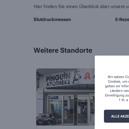
Hier finden Sie einen Überblick über unsere u
Blutdruckmessen
E-Rez
Weitere Standorte
Wir setzen Co
Cookies, um u
geben wir Infor
Ländern ver
Einwilligung zu
1 lit.
ALLE AKZ